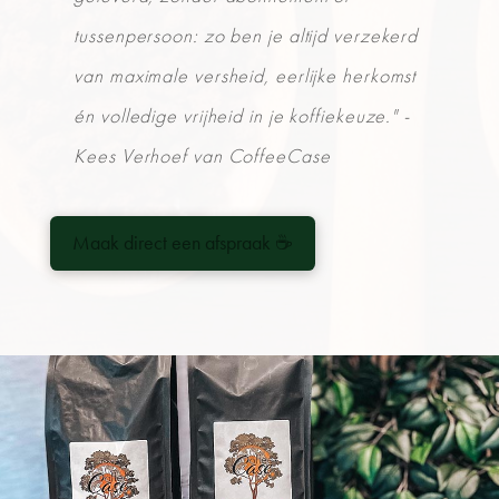
tussenpersoon: zo ben je altijd verzekerd
van maximale versheid, eerlijke herkomst
én volledige vrijheid in je koffiekeuze." -
Kees Verhoef van CoffeeCase
Maak direct een afspraak
☕