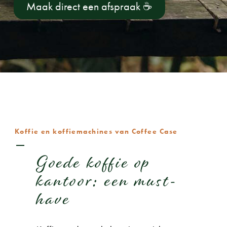
Maak direct een afspraak
☕
Koffie en koffiemachines van Coffee Case
Goede koffie op
kantoor: een must-
have