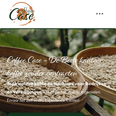
Coffee Case – De Beste kantoor
koffie zonder contracten
Topkwaliteit koffie en machines
voor bedrijven
en verenigingen
. Geen gedoe, gewoon genieten.
Ervaar het zelf in ons Experience Center!